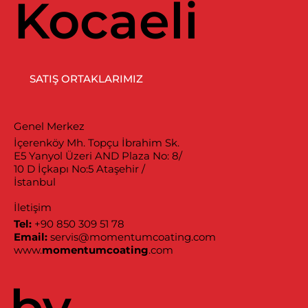
Kocaeli
SATIŞ ORTAKLARIMIZ
Genel Merkez
İçerenköy Mh. Topçu İbrahim Sk.
E5 Yanyol Üzeri AND Plaza No: 8/
10 D İçkapı No:5 Ataşehir /
İstanbul
İletişim
Tel:
+90 850 309 51 78
Email:
servis@momentumcoating.com
www.
momentumcoating
.com
by