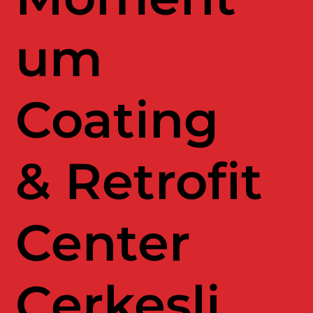
um
Coating
& Retrofit
Center
Çerkeşli