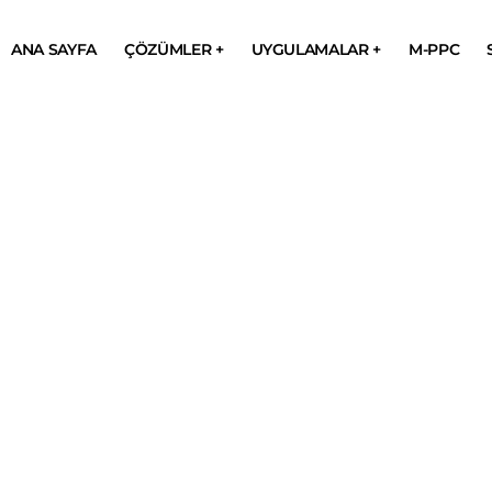
ANA SAYFA
ÇÖZÜMLER +
UYGULAMALAR +
M-PPC