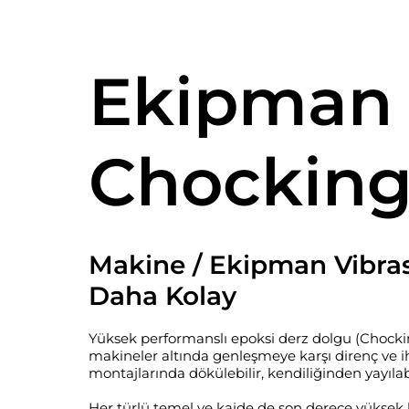
Ekipman 
Chocking
Makine / Ekipman Vibrasy
Daha Kolay
Yüksek performanslı epoksi derz dolgu (Chocking
makineler altında genleşmeye karşı direnç ve ih
montajlarında dökülebilir, kendiliğinden yayıl
Her türlü temel ve kaide de son derece yüksek b