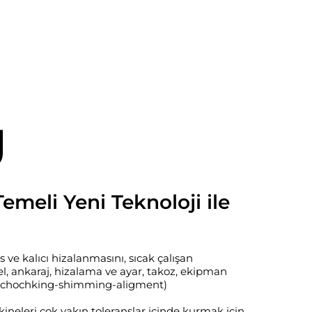
g
emeli Yeni Teknoloji ile
ve kalıcı hizalanmasını, sıcak çalışan
el, ankaraj, hizalama ve ayar, takoz, ekipman
r. (chochking-shimming-aligment)
ineleri çok yakın toleranslar içinde kurmak için