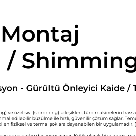
Montaj
 / Shimmin
on - Gürültü Önleyici Kaide / T
) ve özel sıvı (shimming) bileşikleri, tüm makinelerin hassas 
mal edilebilir büzülme ile hızlı, güvenilir çözüm sağlar. Tem
abilen fiziksel ve termal şoklara dayanabilen bir uygulamadı
asınç ve darbe dayanımı vardır. Kritik olarak hizalanmış mak