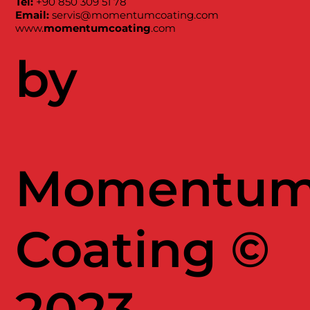
Tel:
+90 850 309 51 78
Email:
servis@momentumcoating.com
www.
momentumcoating
.com
by
Momentu
Coating ©