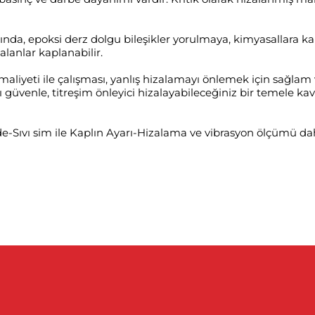
ında, epoksi derz dolgu bileşikler yorulmaya, kimyasallara kar
lanlar kaplanabilir.
liyeti ile çalışması, yanlış hizalamayı önlemek için sağlam 
üvenle, titreşim önleyici hizalayabileceğiniz bir temele kavu
Sıvı sim ile Kaplın Ayarı-Hizalama ve vibrasyon ölçümü dah