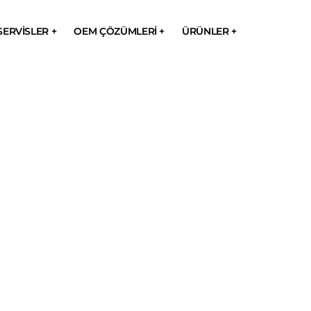
SERVISLER +
OEM ÇÖZÜMLERI +
ÜRÜNLER +