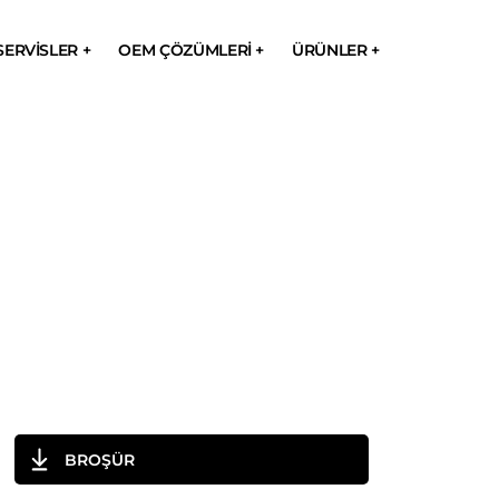
SERVISLER +
OEM ÇÖZÜMLERI +
ÜRÜNLER +
BROŞÜR