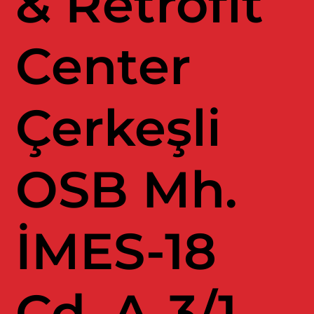
& Retrofit
Center
Çerkeşli
OSB Mh.
İMES-18
Cd. A-3/1