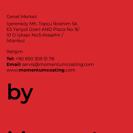
Genel Merkez
İçerenköy Mh. Topçu İbrahim Sk.
E5 Yanyol Üzeri AND Plaza No: 8/
10 D İçkapı No:5 Ataşehir /
İstanbul
İletişim
Tel:
+90 850 309 51 78
Email:
servis@momentumcoating.com
www.
momentumcoating
.com
by