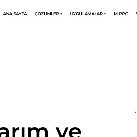
ANA SAYFA
ÇÖZÜMLER +
UYGULAMALAR +
M-PPC
arım ve