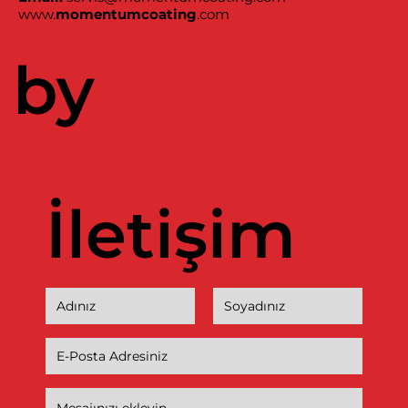
www.
momentumcoating
.com
by
İletişim