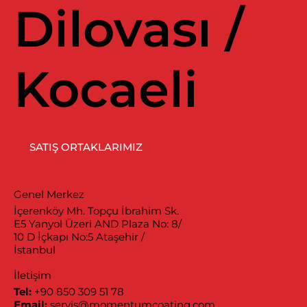
Dilovası /
Kocaeli
SATIŞ ORTAKLARIMIZ
Genel Merkez
İçerenköy Mh. Topçu İbrahim Sk.
E5 Yanyol Üzeri AND Plaza No: 8/
10 D İçkapı No:5 Ataşehir /
İstanbul
İletişim
Tel:
+90 850 309 51 78
Email:
servis@momentumcoating.com