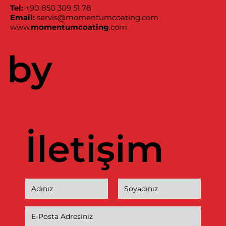
Tel:
+90 850 309 51 78
Email:
servis@momentumcoating.com
www.
momentumcoating
.com
by
İletişim