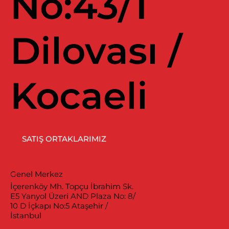
No:43/1
Dilovası /
Kocaeli
SATIŞ ORTAKLARIMIZ
Genel Merkez
İçerenköy Mh. Topçu İbrahim Sk.
E5 Yanyol Üzeri AND Plaza No: 8/
10 D İçkapı No:5 Ataşehir /
İstanbul