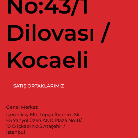
No:43/1
Dilovası /
Kocaeli
SATIŞ ORTAKLARIMIZ
Genel Merkez
İçerenköy Mh. Topçu İbrahim Sk.
E5 Yanyol Üzeri AND Plaza No: 8/
10 D İçkapı No:5 Ataşehir /
İstanbul