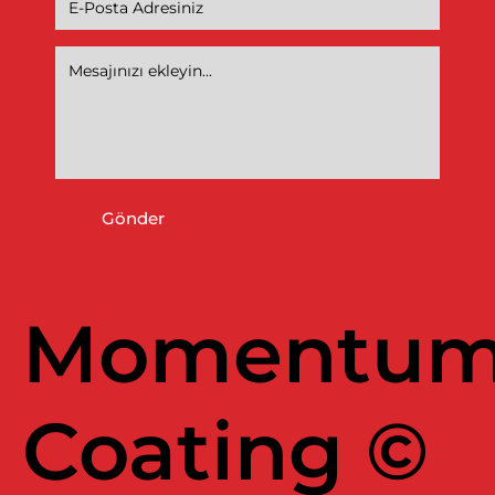
Gönder
Momentu
Coating ©