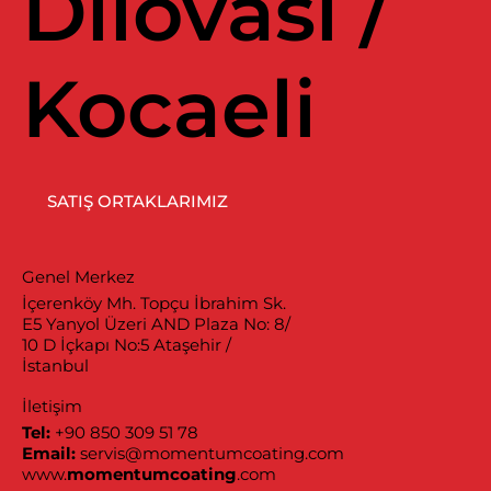
Dilovası /
Kocaeli
SATIŞ ORTAKLARIMIZ
Genel Merkez
İçerenköy Mh. Topçu İbrahim Sk.
E5 Yanyol Üzeri AND Plaza No: 8/
10 D İçkapı No:5 Ataşehir /
İstanbul
İletişim
Tel:
+90 850 309 51 78
Email:
servis@momentumcoating.com
www.
momentumcoating
.com