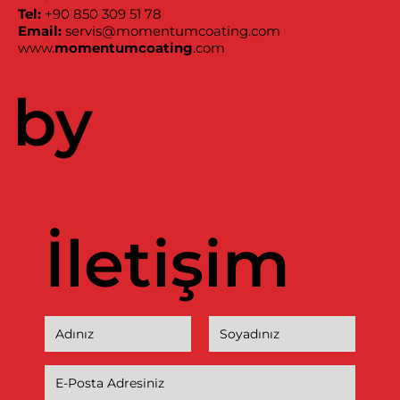
Tel:
+90 850 309 51 78
Email:
servis@momentumcoating.com
www.
momentumcoating
.com
by
İletişim